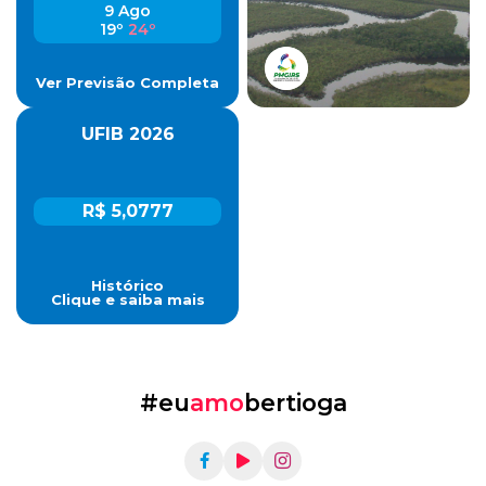
9 Ago
19º
24º
Ver Previsão Completa
UFIB 2026
R$ 5,0777
Histórico
Clique e saiba mais
#eu
amo
bertioga