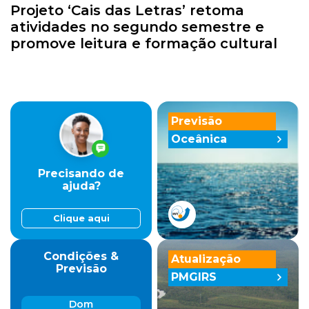
Projeto ‘Cais das Letras’ retoma
atividades no segundo semestre e
promove leitura e formação cultural
Previsão
Oceânica
Precisando de
ajuda?
Clique aqui
Condições &
Atualização
Previsão
PMGIRS
Dom