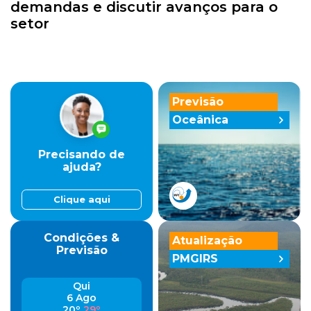
demandas e discutir avanços para o
setor
Previsão
Oceânica
Precisando de
ajuda?
Clique aqui
Condições &
Atualização
Previsão
PMGIRS
Qui
6 Ago
20º
29º