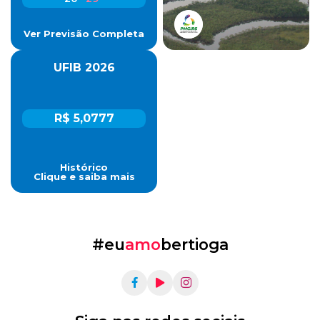
Ver Previsão Completa
UFIB 2026
R$ 5,0777
Histórico
Clique e saiba mais
#eu
amo
bertioga