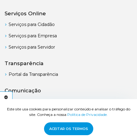
Serviços Online
Serviços para Cidadão
Serviços para Empresa
Serviços para Servidor
Transparência
Portal da Transparência
Comunicação
Boletim Oficial
C
E
S
S
I
B
I
L
I
D
A
D
E
A
Este site usa cookies para personalizar conteúdo e analisar o tráfego do
site. Conheça a nossa
Política de Privacidade.
© 2026 Prefeitura de Bertioga - Todos os direitos reservados.
ACEITAR OS TERMOS
Desenvolvido por