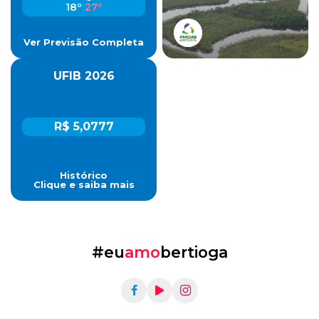
18º
27º
Ver Previsão Completa
UFIB 2026
R$ 5,0777
Histórico
Clique e saiba mais
#eu
amo
bertioga