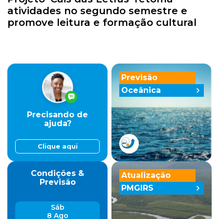
atividades no segundo semestre e
promove leitura e formação cultural
Previsão
Oceânica
Precisando de
ajuda?
Clique aqui
Condições &
Atualização
Previsão
PMGIRS
Sáb
8 Ago