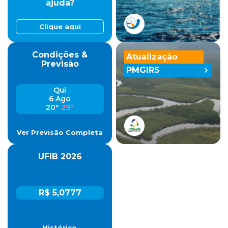
ajuda?
Clique aqui
Condições &
Atualização
Previsão
PMGIRS
Qui
6 Ago
20º
29º
Ver Previsão Completa
UFIB 2026
R$ 5,0777
Histórico