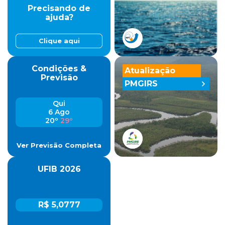
Precisando de
ajuda?
Clique aqui
Condições &
Atualização
Previsão
PMGIRS
Qui
6 Ago
20º
29º
Ver Previsão Completa
UFIB 2026
R$ 5,0777