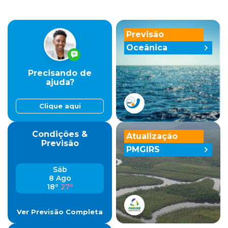
Previsão
Oceânica
Precisando de
ajuda?
Clique aqui
Condições &
Atualização
Previsão
PMGIRS
Sáb
8 Ago
18º
27º
Ver Previsão Completa