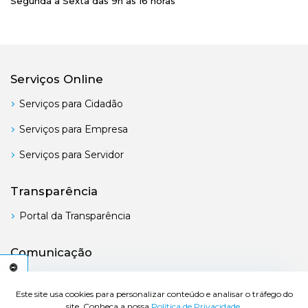
Segunda a Sexta das 9h às 16 horas
Serviços Online
Serviços para Cidadão
Serviços para Empresa
Serviços para Servidor
Transparência
Portal da Transparência
Comunicação
Boletim Oficial
C
E
S
S
I
B
I
L
I
D
A
D
E
Este site usa cookies para personalizar conteúdo e analisar o tráfego do
site. Conheça a nossa
Política de Privacidade.