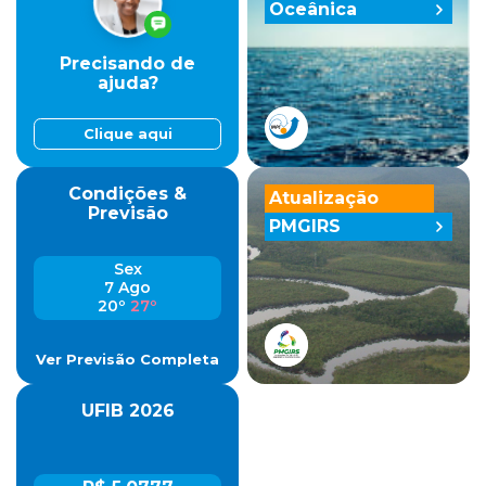
Oceânica
Precisando de
ajuda?
Clique aqui
Condições &
Atualização
Previsão
PMGIRS
Sex
7 Ago
20º
27º
Ver Previsão Completa
UFIB 2026