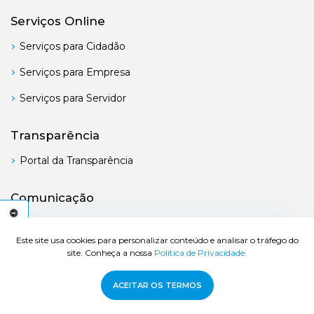
Serviços Online
Serviços para Cidadão
Serviços para Empresa
Serviços para Servidor
Transparência
Portal da Transparência
Comunicação
Boletim Oficial
C
E
S
S
I
B
I
L
I
D
A
D
E
A
Este site usa cookies para personalizar conteúdo e analisar o tráfego do
site. Conheça a nossa
Política de Privacidade.
© 2026 Prefeitura de Bertioga - Todos os direitos reservados.
ACEITAR OS TERMOS
Desenvolvido por