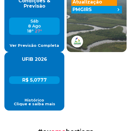
Condições &
Atualização
Previsão
PMGIRS
Sáb
8 Ago
18º
27º
Ver Previsão Completa
UFIB 2026
R$ 5,0777
Histórico
Clique e saiba mais