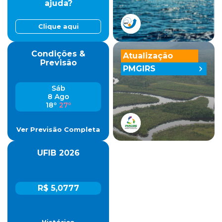
ajuda?
Clique aqui
Condições &
Atualização
Previsão
PMGIRS
Sáb
8 Ago
18º
27º
Ver Previsão Completa
UFIB 2026
R$ 5,0777
Histórico