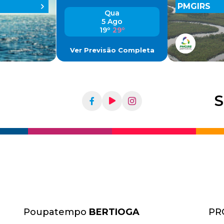
PMGIRS
Qua
5 Ago
19º
29º
Ver Previsão Completa
S
Poupatempo
BERTIOGA
PR