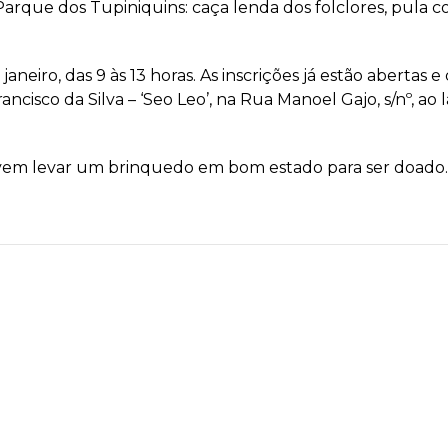
 Parque dos Tupiniquins: caça lenda dos folclores, pula c
janeiro, das 9 às 13 horas. As inscrições já estão abertas 
ancisco da Silva – ‘Seo Leo’, na Rua Manoel Gajo, s/nº, ao 
evem levar um brinquedo em bom estado para ser doado. 