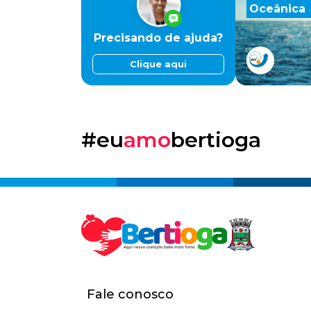
Oceânica
Precisando de ajuda?
Clique aqui
#eu
amo
bertioga
Fale conosco