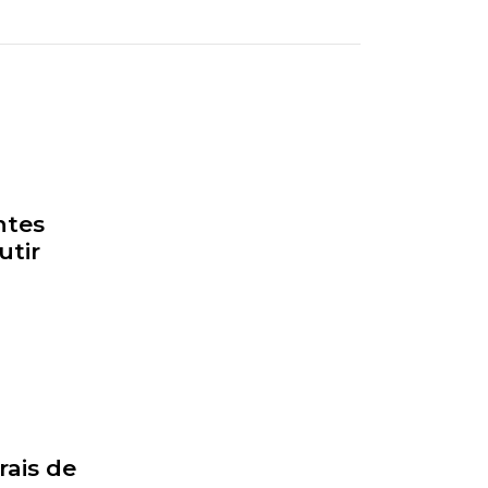
ntes
utir
rais de