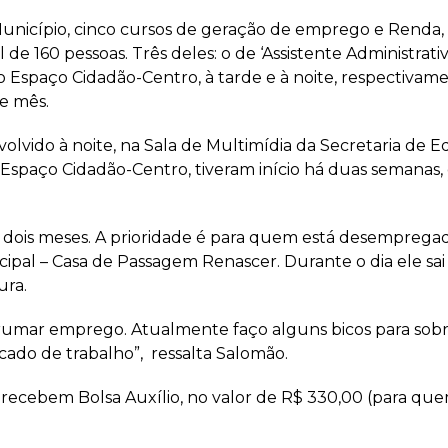
Município, cinco cursos de geração de emprego e Renda
de 160 pessoas. Três deles: o de ‘Assistente Administrati
o Espaço Cidadão-Centro, à tarde e à noite, respectivam
te mês.
nvolvido à noite, na Sala de Multimídia da Secretaria de 
spaço Cidadão-Centro, tiveram início há duas semanas, 
 dois meses. A prioridade é para quem está desempregad
l – Casa de Passagem Renascer. Durante o dia ele sai par
ura.
 arrumar emprego. Atualmente faço alguns bicos para sob
ado de trabalho”, ressalta Salomão.
s recebem Bolsa Auxílio, no valor de R$ 330,00 (para q