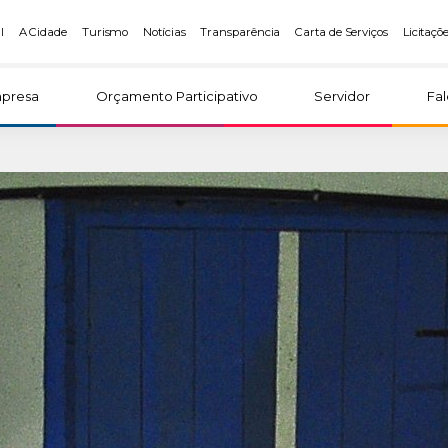
l
A Cidade
Turismo
Notícias
Transparência
Carta de Serviços
Licitaçõ
presa
Orçamento Participativo
Servidor
Fa