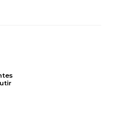
ntes
utir