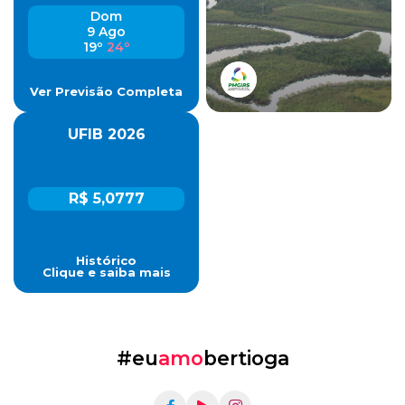
Dom
9 Ago
19º
24º
Ver Previsão Completa
UFIB 2026
R$ 5,0777
Histórico
Clique e saiba mais
#eu
amo
bertioga