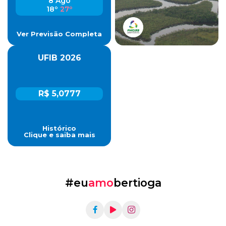
8 Ago
18º
27º
Ver Previsão Completa
UFIB 2026
R$ 5,0777
Histórico
Clique e saiba mais
#eu
amo
bertioga