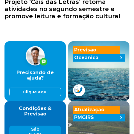
Projeto ‘Cais das Letras’ retoma
atividades no segundo semestre e
promove leitura e formação cultural
Previsão
Oceânica
Precisando de
ajuda?
Clique aqui
Condições &
Atualização
Previsão
PMGIRS
Sáb