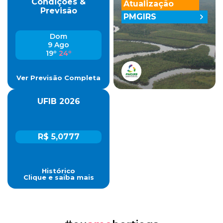
Condições &
Atualização
Previsão
PMGIRS
Dom
9 Ago
19º
24º
Ver Previsão Completa
UFIB 2026
R$ 5,0777
Histórico
Clique e saiba mais