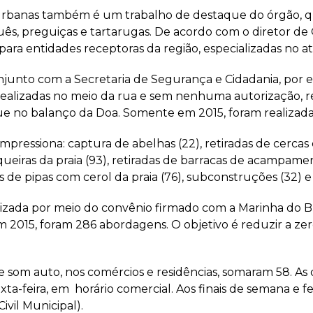
 urbanas também é um trabalho de destaque do órgão, qu
uês, preguiças e tartarugas. De acordo com o diretor de
ara entidades receptoras da região, especializadas no at
conjunto com a Secretaria de Segurança e Cidadania, po
s, realizadas no meio da rua e sem nenhuma autorização, 
no balanço da Doa. Somente em 2015, foram realizadas
impressiona: captura de abelhas (22), retiradas de cercas
squeiras da praia (93), retiradas de barracas de acampamen
as de pipas com cerol da praia (76), subconstruções (32) 
lizada por meio do convênio firmado com a Marinha do B
Em 2015, foram 286 abordagens. O objetivo é reduzir a ze
e som auto, nos comércios e residências, somaram 58. As
a-feira, em horário comercial. Aos finais de semana e fer
ivil Municipal).