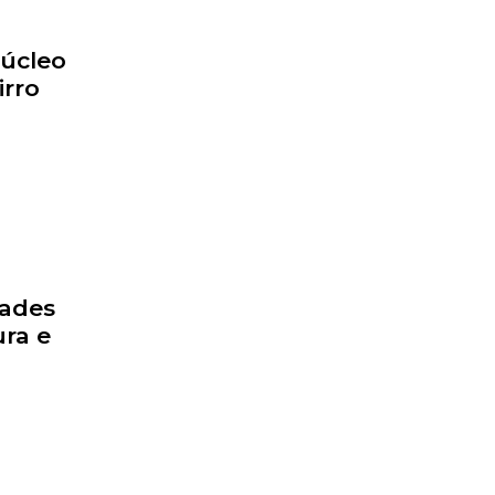
Núcleo
irro
dades
ra e