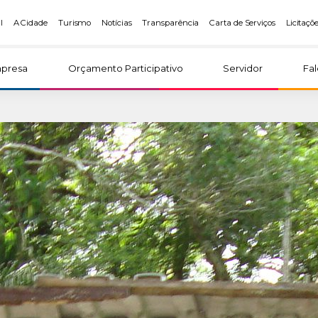
l
A Cidade
Turismo
Notícias
Transparência
Carta de Serviços
Licitaçõ
presa
Orçamento Participativo
Servidor
Fa