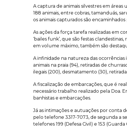
A captura de animais silvestres em áreas
188 animais, entre cobras, tamanduás, sar
os animais capturados são encaminhados p
As ações da força tarefa realizadas em 
‘bailes funk’, que são festas clandestina
em volume máximo, também são destaque 
A infinidade na natureza das ocorrências 
animais na praia (94), retiradas de churra
ilegais (200), desmatamento (30), retirad
A fiscalização de embarcações, que é rea
necessário trabalho realizado pela Doa. 
banhistas e embarcações.
Já as intimações e autuações por conta d
pelo telefone 3317-7073, de segunda a sext
telefones 199 (Defesa Civil) e 153 (Guarda C