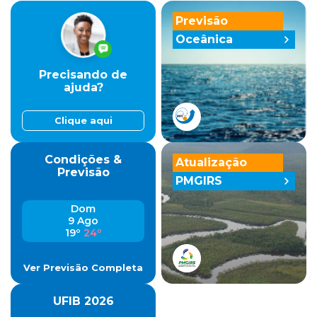
Previsão
Oceânica
Precisando de
ajuda?
Clique aqui
Condições &
Atualização
Previsão
PMGIRS
Dom
9 Ago
19º
24º
Ver Previsão Completa
UFIB 2026