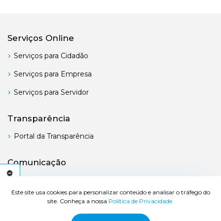
Serviços Online
Serviços para Cidadão
Serviços para Empresa
Serviços para Servidor
Transparência
Portal da Transparência
Comunicação
Boletim Oficial
C
E
S
S
I
B
I
L
I
D
A
D
E
A
Este site usa cookies para personalizar conteúdo e analisar o tráfego do
site. Conheça a nossa
Política de Privacidade.
© 2026 Prefeitura de Bertioga - Todos os direitos reservados.