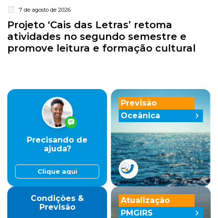
7 de agosto de 2026
Projeto ‘Cais das Letras’ retoma
atividades no segundo semestre e
promove leitura e formação cultural
Previsão
Oceânica
Precisando de
ajuda?
Clique aqui
Condições &
Atualização
Previsão
PMGIRS