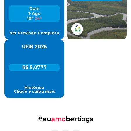
Dom
9 Ago
19º
24º
Ver Previsão Completa
UFIB 2026
R$ 5,0777
Histórico
Clique e saiba mais
#eu
amo
bertioga