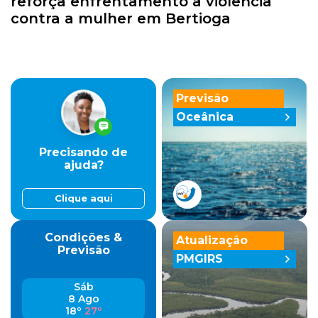
reforça enfrentamento à violência
contra a mulher em Bertioga
Previsão
Oceânica
Precisando de
ajuda?
Clique aqui
Condições &
Atualização
Previsão
PMGIRS
Sáb
8 Ago
18º
27º