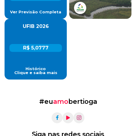
Ver Previsão Completa
UFIB 2026
R$ 5,0777
Histórico
Clique e saiba mais
#eu
amo
bertioga
Siga nas redes sociais