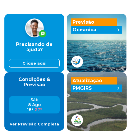
Previsão
Oceânica
Precisando de
ajuda?
Clique aqui
Condições &
Atualização
Previsão
PMGIRS
Sáb
8 Ago
18º
27º
Ver Previsão Completa