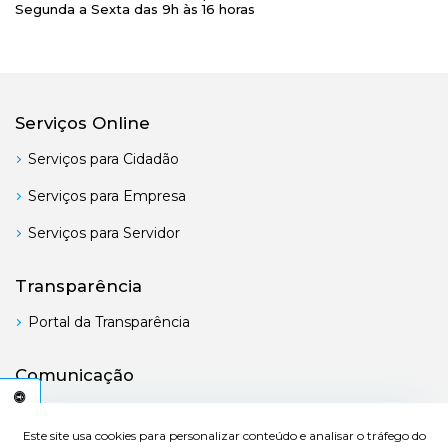
Segunda a Sexta das 9h às 16 horas
Serviços Online
Serviços para Cidadão
Serviços para Empresa
Serviços para Servidor
Transparência
Portal da Transparência
Comunicação
Boletim Oficial
C
E
S
S
I
B
I
L
I
D
A
D
E
Este site usa cookies para personalizar conteúdo e analisar o tráfego do