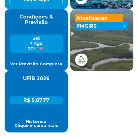
Condições &
Atualização
Previsão
PMGIRS
Sex
7 Ago
20º
26º
Ver Previsão Completa
UFIB 2026
R$ 5,0777
Histórico
Clique e saiba mais