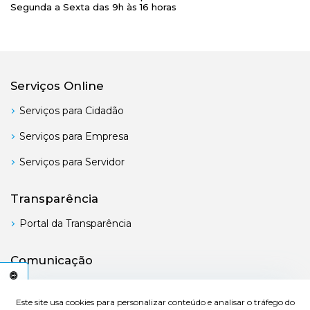
Segunda a Sexta das 9h às 16 horas
Serviços Online
Serviços para Cidadão
Serviços para Empresa
Serviços para Servidor
Transparência
Portal da Transparência
Comunicação
Boletim Oficial
C
E
S
S
I
B
I
L
I
D
A
D
E
Este site usa cookies para personalizar conteúdo e analisar o tráfego do