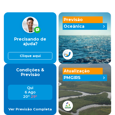
Previsão
Oceânica
Precisando de
ajuda?
Clique aqui
Condições &
Atualização
Previsão
PMGIRS
Qui
6 Ago
20º
29º
Ver Previsão Completa