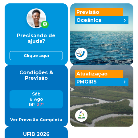
Previsão
Oceânica
Precisando de
ajuda?
Clique aqui
Condições &
Atualização
Previsão
PMGIRS
Sáb
8 Ago
18º
27º
Ver Previsão Completa
UFIB 2026