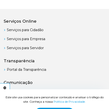
Serviços Online
Serviços para Cidadão
Serviços para Empresa
Serviços para Servidor
Transparência
Portal da Transparência
Comunicação
Boletim Oficial
C
E
S
S
I
B
I
L
I
D
A
D
E
A
Este site usa cookies para personalizar conteúdo e analisar o tráfego do
site. Conheça a nossa
Política de Privacidade.