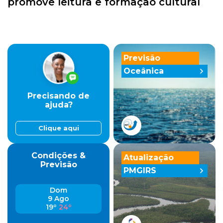
promove leitura e formação cultural
Previsão
Oceânica
Precisando de
ajuda?
Clique aqui
Condições &
Atualização
Previsão
PMGIRS
Dom
9 Ago
19º
24º