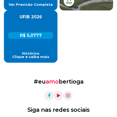
Ver Previsão Completa
UFIB 2026
R$ 5,0777
Histórico
Clique e saiba mais
#eu
amo
bertioga
Siga nas redes sociais