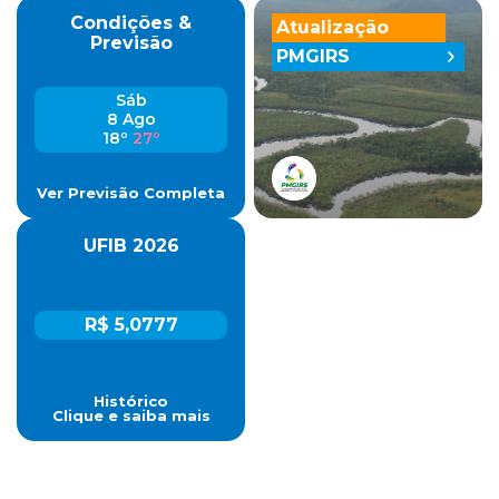
Condições &
Atualização
Previsão
PMGIRS
Sáb
8 Ago
18º
27º
Ver Previsão Completa
UFIB 2026
R$ 5,0777
Histórico
Clique e saiba mais