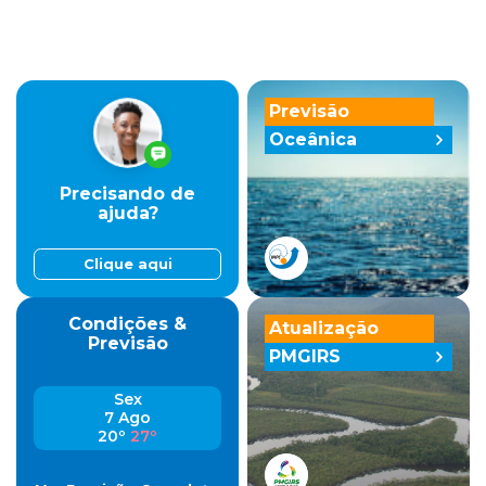
Previsão
Oceânica
Precisando de
ajuda?
Clique aqui
Condições &
Atualização
Previsão
PMGIRS
Sex
7 Ago
20º
27º