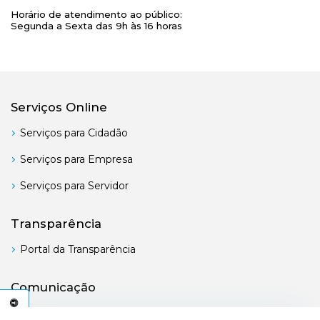
Horário de atendimento ao público:
Segunda a Sexta das 9h às 16 horas
Serviços Online
Serviços para Cidadão
Serviços para Empresa
Serviços para Servidor
Transparência
Portal da Transparência
Comunicação
Boletim Oficial
C
E
S
S
I
B
I
L
I
D
A
D
E