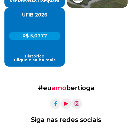
Ver Previsão Completa
UFIB 2026
R$ 5,0777
Histórico
Clique e saiba mais
#eu
amo
bertioga
Siga nas redes sociais