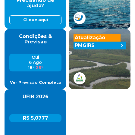
Precisando de
ajuda?
Clique aqui
Condições &
Atualização
Previsão
PMGIRS
Qui
6 Ago
18º
29º
Ver Previsão Completa
UFIB 2026
R$ 5,0777