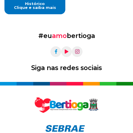
Histórico
Clique e saiba mais
#eu
amo
bertioga
Siga nas redes sociais