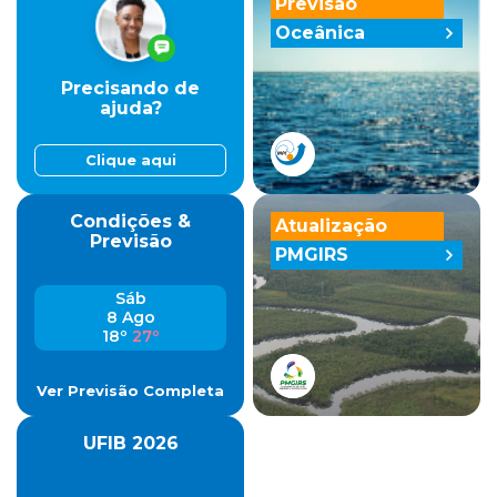
Previsão
Oceânica
Precisando de
ajuda?
Clique aqui
Condições &
Atualização
Previsão
PMGIRS
Sáb
8 Ago
18º
27º
Ver Previsão Completa
UFIB 2026