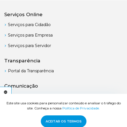
Serviços Online
Serviços para Cidadão
Serviços para Empresa
Serviços para Servidor
Transparência
Portal da Transparência
Comunicação
Boletim Oficial
C
E
S
S
I
B
I
L
I
D
A
D
E
A
Este site usa cookies para personalizar conteúdo e analisar o tráfego do
site. Conheça a nossa
Política de Privacidade.
© 2026 Prefeitura de Bertioga - Todos os direitos reservados.
ACEITAR OS TERMOS
Desenvolvido por