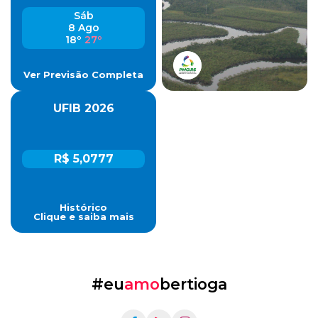
Sáb
8 Ago
18º
27º
Ver Previsão Completa
UFIB 2026
R$ 5,0777
Histórico
Clique e saiba mais
#eu
amo
bertioga