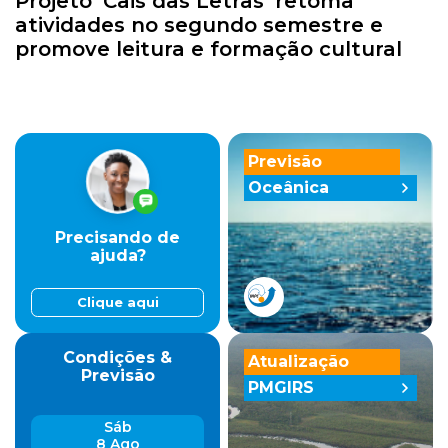
Projeto ‘Cais das Letras’ retoma
atividades no segundo semestre e
promove leitura e formação cultural
Previsão
Oceânica
Precisando de
ajuda?
Clique aqui
Condições &
Atualização
Previsão
PMGIRS
Sáb
8 Ago