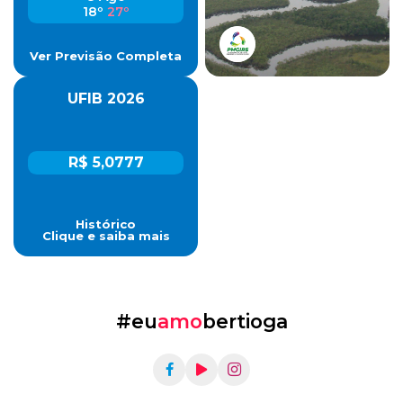
18º
27º
Ver Previsão Completa
UFIB 2026
R$ 5,0777
Histórico
Clique e saiba mais
#eu
amo
bertioga