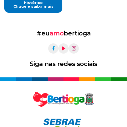
Histórico
Clique e saiba mais
#eu
amo
bertioga
Siga nas redes sociais