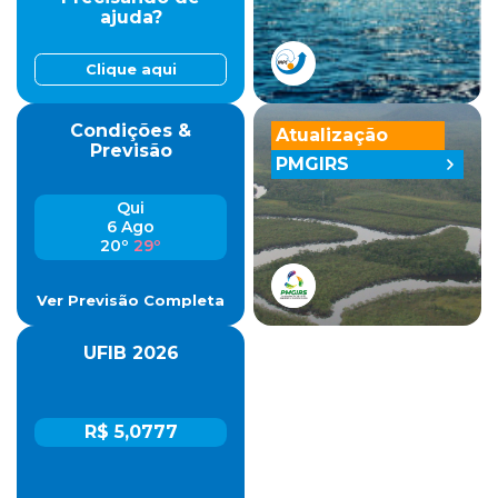
ajuda?
Clique aqui
Condições &
Atualização
Previsão
PMGIRS
Qui
6 Ago
20º
29º
Ver Previsão Completa
UFIB 2026
R$ 5,0777