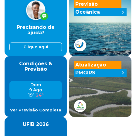
Previsão
Oceânica
Precisando de
ajuda?
Clique aqui
Condições &
Atualização
Previsão
PMGIRS
Dom
9 Ago
19º
24º
Ver Previsão Completa
UFIB 2026