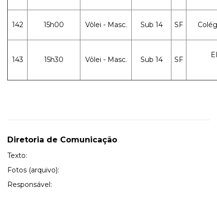
142
15h00
Vôlei - Masc.
Sub 14
SF
Colég
E
143
15h30
Vôlei - Masc.
Sub 14
SF
Diretoria de Comunicação
Texto:
Fotos (arquivo):
Responsável: