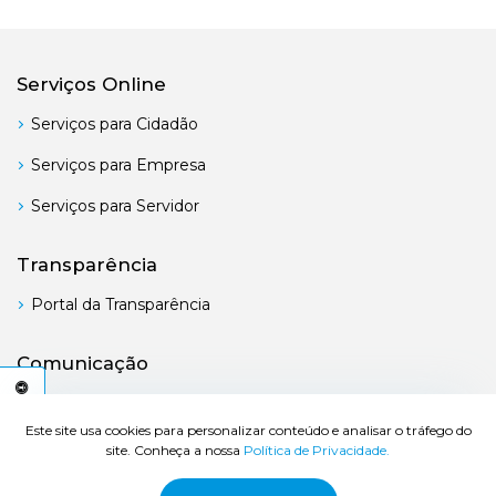
Serviços Online
Serviços para Cidadão
Serviços para Empresa
Serviços para Servidor
Transparência
Portal da Transparência
Comunicação
Boletim Oficial
C
E
S
S
I
B
I
L
I
D
A
D
E
A
Este site usa cookies para personalizar conteúdo e analisar o tráfego do
site. Conheça a nossa
Política de Privacidade.
© 2026 Prefeitura de Bertioga - Todos os direitos reservados.