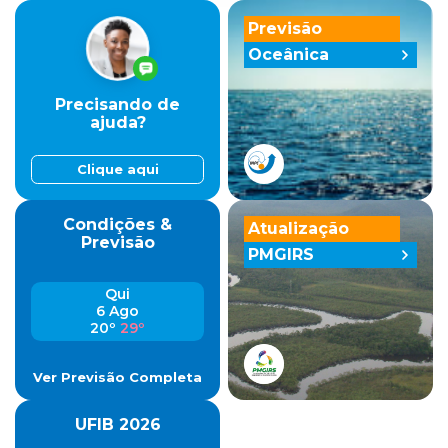
Previsão
Oceânica
Precisando de
ajuda?
Clique aqui
Condições &
Atualização
Previsão
PMGIRS
Qui
6 Ago
20º
29º
Ver Previsão Completa
UFIB 2026