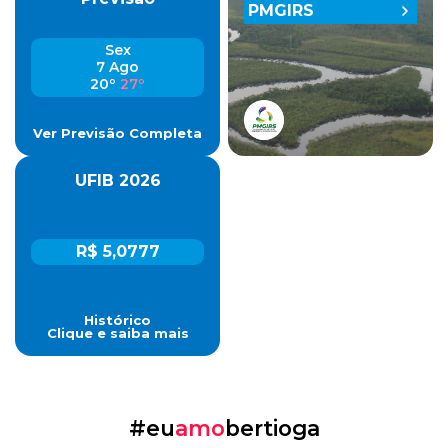
PMGIRS
Sex
7 Ago
20º
27º
Ver Previsão Completa
UFIB 2026
R$ 5,0777
Histórico
Clique e saiba mais
#eu
amo
bertioga