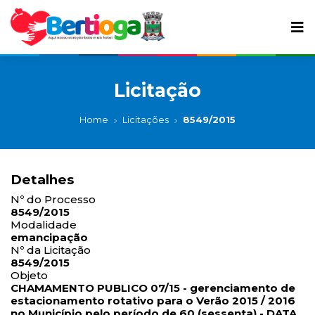
Licitação
Home
Licitações
8549/2015
Detalhes
Nº do Processo
8549/2015
Modalidade
emancipação
Nº da Licitação
8549/2015
Objeto
CHAMAMENTO PUBLICO 07/15 - gerenciamento de
estacionamento rotativo para o Verão 2015 / 2016
no Município pelo período de 60 (sessenta) - DATA