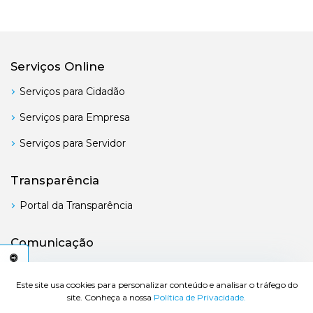
Serviços Online
Serviços para Cidadão
Serviços para Empresa
Serviços para Servidor
Transparência
Portal da Transparência
Comunicação
Boletim Oficial
C
E
S
S
I
B
I
L
I
D
A
D
E
A
Este site usa cookies para personalizar conteúdo e analisar o tráfego do
site. Conheça a nossa
Política de Privacidade.