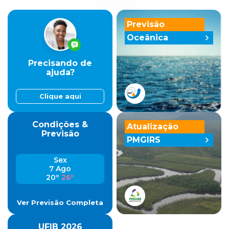
Previsão
Oceânica
Precisando de
ajuda?
Clique aqui
Condições &
Atualização
Previsão
PMGIRS
Sex
7 Ago
20º
26º
Ver Previsão Completa
UFIB 2026