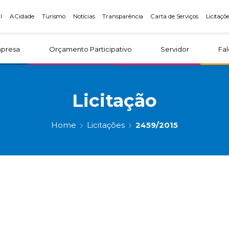
l
A Cidade
Turismo
Notícias
Transparência
Carta de Serviços
Licitaçõ
presa
Orçamento Participativo
Servidor
Fa
Licitação
Home
Licitações
2459/2015