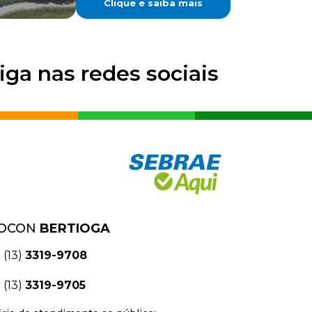
Clique e saiba mais
iga nas redes sociais
OCON
BERTIOGA
(13)
3319-9708
(13)
3319-9705