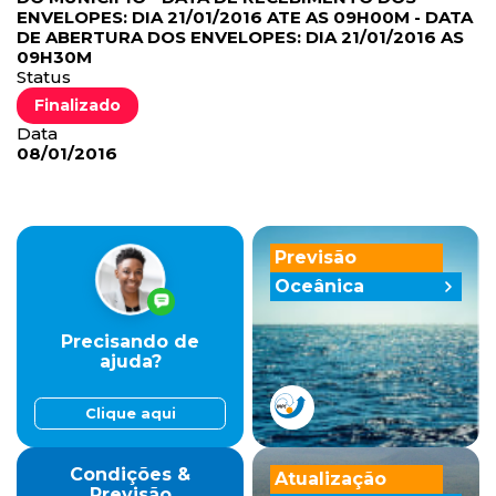
ENVELOPES: DIA 21/01/2016 ATE AS 09H00M - DATA
DE ABERTURA DOS ENVELOPES: DIA 21/01/2016 AS
09H30M
Status
Finalizado
Data
08/01/2016
Previsão
Oceânica
Precisando de
ajuda?
Clique aqui
Condições &
Atualização
Previsão