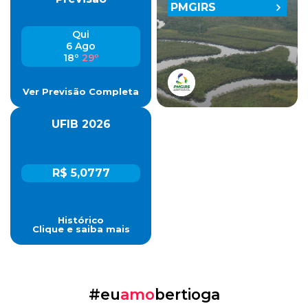
PMGIRS
Qui
6 Ago
18º
29º
Ver Previsão Completa
UFIB 2026
R$ 5,0777
Histórico
Clique e saiba mais
#eu
amo
bertioga