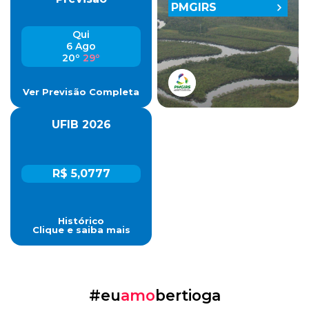
PMGIRS
Qui
6 Ago
20º
29º
Ver Previsão Completa
UFIB 2026
R$ 5,0777
Histórico
Clique e saiba mais
#eu
amo
bertioga