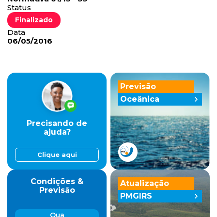
Status
Finalizado
Data
06/05/2016
Previsão
Oceânica
Precisando de
ajuda?
Clique aqui
Condições &
Atualização
Previsão
PMGIRS
Qua