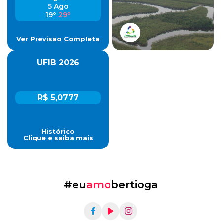
5 Ago
19º
29º
Ver Previsão Completa
UFIB 2026
R$ 5,0777
Histórico
Clique e saiba mais
#eu
amo
bertioga