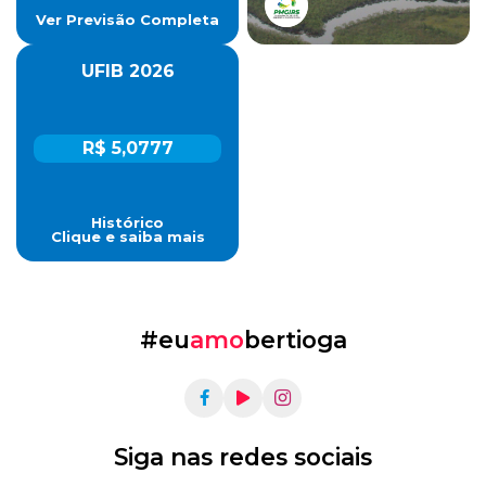
Ver Previsão Completa
UFIB 2026
R$ 5,0777
Histórico
Clique e saiba mais
#eu
amo
bertioga
Siga nas redes sociais