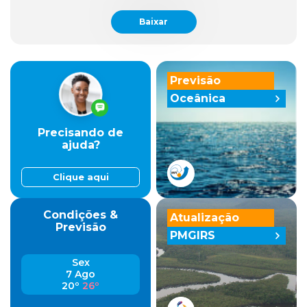
Baixar
Previsão
Oceânica
Precisando de
ajuda?
Clique aqui
Condições &
Atualização
Previsão
PMGIRS
Sex
7 Ago
20º
26º