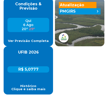
Condições &
Atualização
Previsão
PMGIRS
Qui
6 Ago
20º
29º
Ver Previsão Completa
UFIB 2026
R$ 5,0777
Histórico
Clique e saiba mais