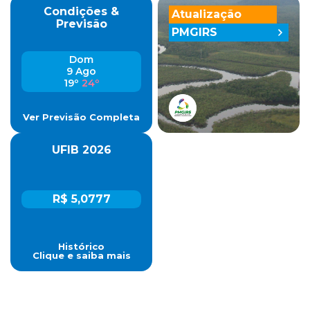
Condições &
Atualização
Previsão
PMGIRS
Dom
9 Ago
19º
24º
Ver Previsão Completa
UFIB 2026
R$ 5,0777
Histórico
Clique e saiba mais