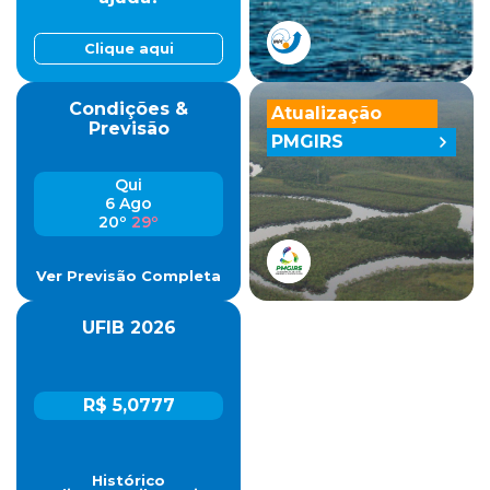
Clique aqui
Condições &
Atualização
Previsão
PMGIRS
Qui
6 Ago
20º
29º
Ver Previsão Completa
UFIB 2026
R$ 5,0777
Histórico