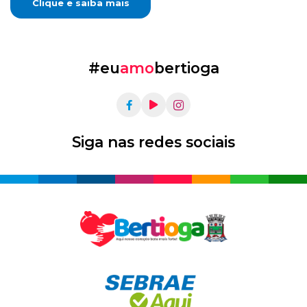
Clique e saiba mais
#eu
amo
bertioga
Siga nas redes sociais