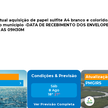
ntual aquisição de papel sulfite A4 branco e colorid
 do município -DATA DE RECEBIMENTO DOS ENVELOPE
5 AS 09H30M
Condições & Previsão
Atualizaçã
PMGIRS
Sáb
8 Ago
18º
27º
Ver Previsão Completa