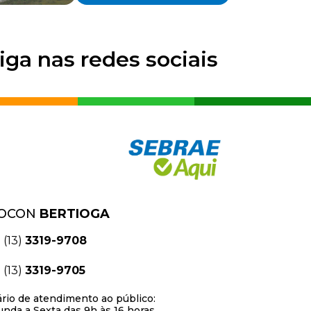
iga nas redes sociais
OCON
BERTIOGA
(13)
3319-9708
(13)
3319-9705
rio de atendimento ao público:
nda a Sexta das 9h às 16 horas