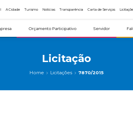
l
A Cidade
Turismo
Notícias
Transparência
Carta de Serviços
Licitaçõ
presa
Orçamento Participativo
Servidor
Fa
Licitação
Home
Licitações
7870/2015