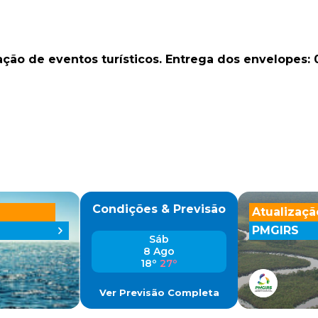
ção de eventos turísticos. Entrega dos envelopes: 0
Condições & Previsão
Atualizaçã
PMGIRS
Sáb
8 Ago
18º
27º
Ver Previsão Completa