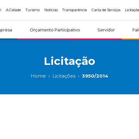
l
A Cidade
Turismo
Notícias
Transparência
Carta de Serviços
Licitaçõ
presa
Orçamento Participativo
Servidor
Fa
Licitação
Home
Licitações
3950/2014