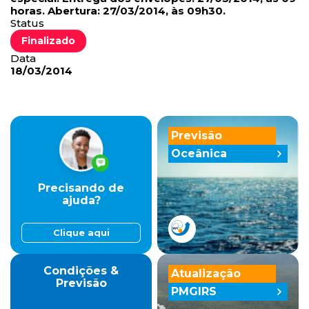
horas. Abertura: 27/03/2014, às 09h30.
Status
Finalizado
Data
18/03/2014
Previsão
Oceânica
Precisando de
ajuda?
Clique aqui
Condições &
Atualização
Previsão
PMGIRS