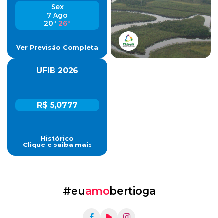
Sex
7 Ago
20º
26º
Ver Previsão Completa
UFIB 2026
R$ 5,0777
Histórico
Clique e saiba mais
#eu
amo
bertioga