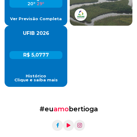
20º
29º
Ver Previsão Completa
UFIB 2026
R$ 5,0777
Histórico
Clique e saiba mais
#eu
amo
bertioga