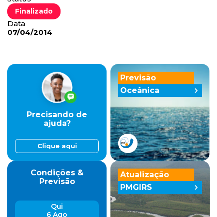
Finalizado
Data
07/04/2014
Previsão
Oceânica
Precisando de
ajuda?
Clique aqui
Condições &
Atualização
Previsão
PMGIRS
Qui
6 Ago