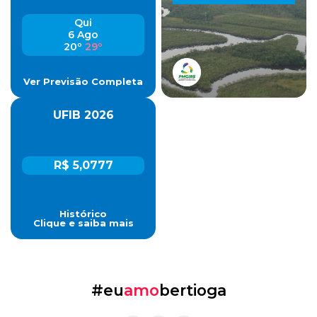
Qui
6 Ago
20º
29º
Ver Previsão Completa
UFIB 2026
R$ 5,0777
Histórico
Clique e saiba mais
#eu
amo
bertioga