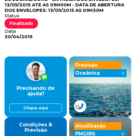
13/05/2015 ATE AS 09H00M - DATA DE ABERTURA
DOS ENVELOPES: 13/05/2015 AS 09H30M
Status
Finalizado
Data
30/04/2015
Previsão
Oceânica
Precisando de
ajuda?
Clique aqui
Condições &
Atualização
Previsão
PMGIRS