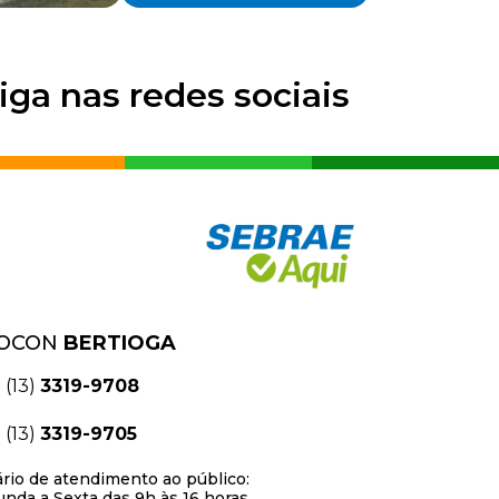
iga nas redes sociais
OCON
BERTIOGA
(13)
3319-9708
(13)
3319-9705
rio de atendimento ao público:
nda a Sexta das 9h às 16 horas