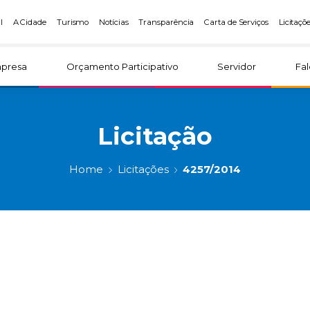
l
A Cidade
Turismo
Notícias
Transparência
Carta de Serviços
Licitaçõ
presa
Orçamento Participativo
Servidor
Fa
Licitação
Home
Licitações
4257/2014