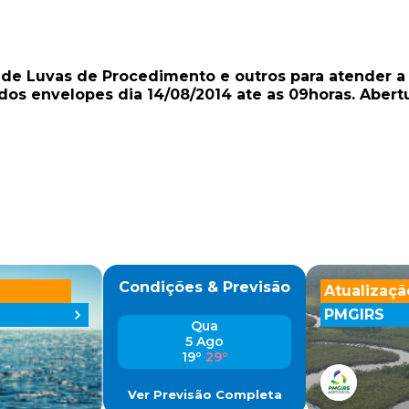
o de Luvas de Procedimento e outros para atender 
dos envelopes dia 14/08/2014 ate as 09horas. Abert
Condições & Previsão
Atualizaçã
PMGIRS
Qua
5 Ago
19º
29º
Ver Previsão Completa