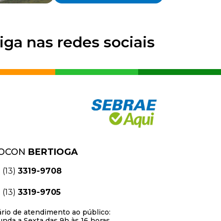
iga nas redes sociais
OCON
BERTIOGA
(13)
3319-9708
(13)
3319-9705
rio de atendimento ao público:
nda a Sexta das 9h às 16 horas