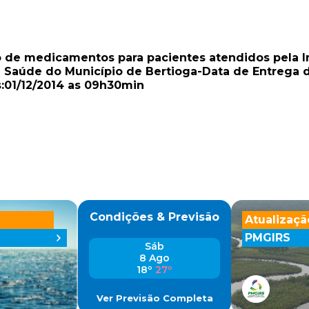
o de medicamentos para pacientes atendidos pela In
e Saúde do Município de Bertioga-Data de Entrega d
:01/12/2014 as 09h30min
Condições & Previsão
Atualizaçã
PMGIRS
Sáb
8 Ago
18º
27º
Ver Previsão Completa